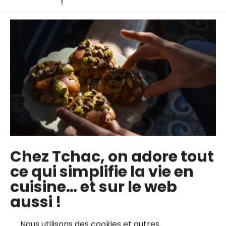
!
Croque-Monsieur
Comment fumer des
maison
aliments en cuisine
Découvrez comment
Découvrez la
Chez Tchac, on adore tout
préparer le fameux
technique du chef
ce qui simplifie la vie en
Croque-Monsieur, un
Eric Teyant pour
cuisine… et sur le web
sandwich chaud
fumer des aliments
aussi !
emblématique de la
sans matériel
cuisine française.
professionnel. Un
Nous utilisons des cookies et autres