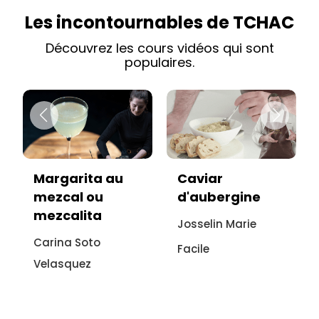
Les incontournables de TCHAC
Découvrez les cours vidéos qui sont
populaires.
Caviar
Vitello tonnato
d'aubergine
sans viande :
recette
Josselin Marie
italienne à
Facile
l'aubergine
Sonia Ezgulian
Facile