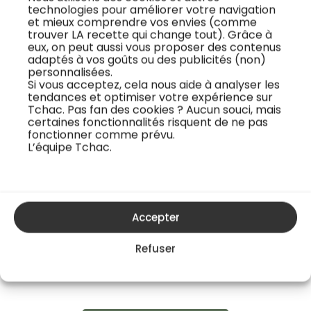
Inventé au début du
saladier en verre, des
technologies pour améliorer votre navigation
et mieux comprendre vos envies (comme
20ème siècle, ce
herbes séchées et un
trouver LA recette qui change tout). Grâce à
délice croustillant et
chalumeau : c’est
eux, on peut aussi vous proposer des contenus
adaptés à vos goûts ou des publicités (non)
fondant se distingue
tout ce dont vous
personnalisées.
par sa simplicité et
aurez besoin pour
Si vous acceptez, cela nous aide à analyser les
son goût inimitable.
fumer vos beurres,
tendances et optimiser votre expérience sur
Tchac. Pas fan des cookies ? Aucun souci, mais
Avec d...
légumes, viandes et
certaines fonctionnalités risquent de ne pas
poi...
fonctionner comme prévu.
L’équipe Tchac.
Accepter
Accédez à tous les cours
Pour voir cette recette ainsi que toutes les
Refuser
autres, choisissez une formule
d’abonnement.