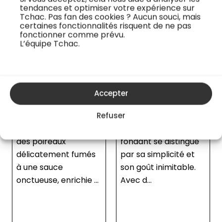
maison
des poireaux
tendances et optimiser votre expérience sur
Tchac. Pas fan des cookies ? Aucun souci, mais
Découvrez comment
Le chef Eric Teyant
certaines fonctionnalités risquent de ne pas
fonctionner comme prévu.
préparer le fameux
vous partage la
L’équipe Tchac.
Croque-Monsieur, un
technique pour
sandwich chaud
blanchir et glacer
emblématique de la
des poireaux. Cette
cuisine française.
technique de cuisson
Accepter
Inventé au début du
vous permettra
20ème siècle, ce
d’obtenir des
Refuser
délice croustillant et
légumes
fondant se distingue
parfaitement cuits,
par sa simplicité et
en préservant au
son goût inimitable.
maximum leurs
Avec d...
nutriments et jolie
couleur verte. Cette
te...