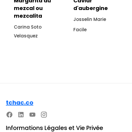
Caviar
Vitello tonnato
d'aubergine
sans viande :
recette
Josselin Marie
italienne à
Facile
l'aubergine
Sonia Ezgulian
Facile
tchac.co
Informations Légales et Vie Privée