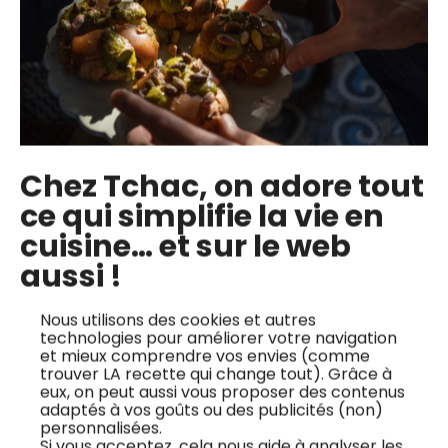
Les cours en ligne du chef
Chez Tchac, on adore tout
ce qui simplifie la vie en
cuisine… et sur le web
aussi !
Nous utilisons des cookies et autres
technologies pour améliorer votre navigation
et mieux comprendre vos envies (comme
trouver LA recette qui change tout). Grâce à
eux, on peut aussi vous proposer des contenus
adaptés à vos goûts ou des publicités (non)
Croque-Monsieur
Blanchir et glacer
personnalisées.
Si vous acceptez, cela nous aide à analyser les