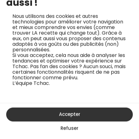
aussi !
Avec simplicité et passion, Lucas vous emmène dans
Nous utilisons des cookies et autres
un voyage à travers la cuisine française avec 4 sauces
technologies pour améliorer votre navigation
et mieux comprendre vos envies (comme
et salades iconiques. Découvrez et apprenez les
trouver LA recette qui change tout). Grâce à
techniques essentielles à maîtriser en cuisine.
eux, on peut aussi vous proposer des contenus
adaptés à vos goûts ou des publicités (non)
personnalisées.
J'essaye gratuitement
Si vous acceptez, cela nous aide à analyser les
tendances et optimiser votre expérience sur
Tchac. Pas fan des cookies ? Aucun souci, mais
certaines fonctionnalités risquent de ne pas
La recette vidéo
fonctionner comme prévu.
L’équipe Tchac.
Accepter
Refuser