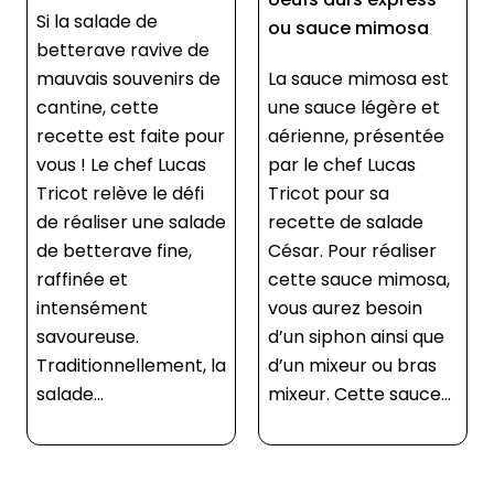
ou sauce mimosa
Les pickles sont des
La sauce mimosa est
légumes macérés
une sauce légère et
dans une préparation
aérienne, présentée
à base d’eau salée ou
par le chef Lucas
de vinaigre. Le
Tricot pour sa
principe est le même
recette de salade
que pour la
César. Pour réaliser
fermentation : la
cette sauce mimosa,
saumure permet le
vous aurez besoin
développement de
d’un siphon ainsi que
bonnes bactéries et
d’un mixeur ou bras
empêche celui des
mixeur. Cette sauce...
bactéries pathog�...