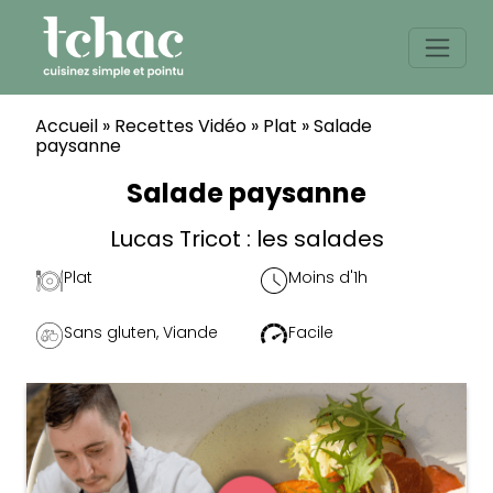
Skip
to
content
Accueil
»
Recettes Vidéo
»
Plat
»
Salade
paysanne
Salade paysanne
Lucas Tricot : les salades
Plat
Moins d'1h
Sans gluten
,
Viande
Facile