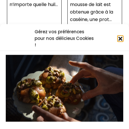
e quelle huil...
mousse de lait est
beurre pou
obtenue grâce à la
révéler tou
caséine, une prot...
saveurs. A
gestes si...
Gérez vos préférences
pour nos délicieux Cookies
!
Accédez à tous les cours
Pour voir cette recette ainsi que toutes les
autres, choisissez une formule
d’abonnement.
la plus populaire
Formule passion