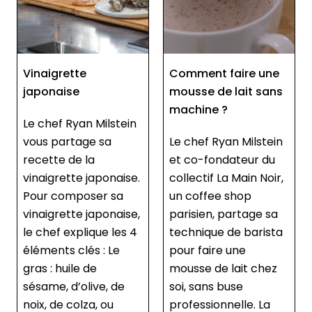
ette
Comment faire une
Faire reven
ise
mousse de lait sans
aliments d
machine ?
beurre
 Ryan Milstein
rtage sa
Le chef Ryan Milstein
Comment 
 de la
et co-fondateur du
pourquoi fa
ette japonaise.
collectif La Main Noir,
des alimen
omposer sa
un coffee shop
beurre ave
ette japonaise,
parisien, partage sa
Milstein Da
explique les 4
technique de barista
vidéo, Ryan
s clés : Le
pour faire une
vous mont
uile de
mousse de lait chez
par étape
 d’olive, de
soi, sans buse
faire reven
 colza, ou
professionnelle. La
aliments d