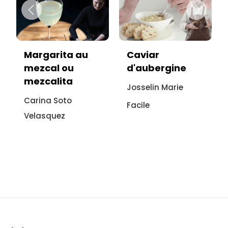
arita au
Caviar
Vitello t
cal ou
d'aubergine
sans vian
alita
recette
Josselin Marie
italienne
a Soto
Facile
l'auberg
squez
Sonia Ezgu
Facile