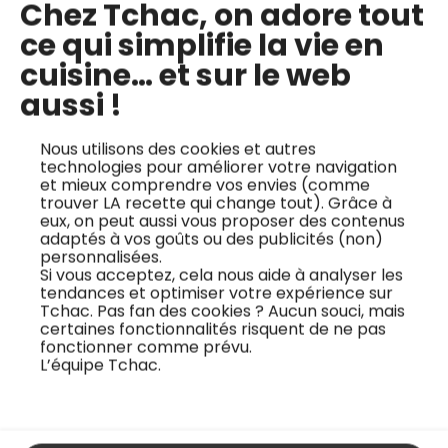
Chez Tchac, on adore tout
4€
ce qui simplifie la vie en
par mois
cuisine… et sur le web
Essai de 14 jours offert
. Sans pré-
aussi !
paiement
Nous utilisons des cookies et autres
Accès illimité à +500 cours vidéos
technologies pour améliorer votre navigation
et mieux comprendre vos envies (comme
Téléchargement des fiches
trouver LA recette qui change tout). Grâce à
eux, on peut aussi vous proposer des contenus
techniques
adaptés à vos goûts ou des publicités (non)
personnalisées.
+130 nouveaux cours par an
Si vous acceptez, cela nous aide à analyser les
tendances et optimiser votre expérience sur
Engagement 12 mois
Tchac. Pas fan des cookies ? Aucun souci, mais
certaines fonctionnalités risquent de ne pas
fonctionner comme prévu.
1 prélèvement annuel de
120€
48€
L’équipe Tchac.
J'essaye gratuitement