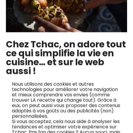
Les cours en ligne du chef
Chez Tchac, on adore tout
ce qui simplifie la vie en
cuisine… et sur le web
aussi !
Nous utilisons des cookies et autres
technologies pour améliorer votre navigation
et mieux comprendre vos envies (comme
trouver LA recette qui change tout). Grâce à
eux, on peut aussi vous proposer des contenus
adaptés à vos goûts ou des publicités (non)
personnalisées.
Sandwich focaccia
Sandwich au beignet
Si vous acceptez, cela nous aide à analyser les
et guacamole de
de légume
tendances et optimiser votre expérience sur
Tchac. Pas fan des cookies ? Aucun souci, mais