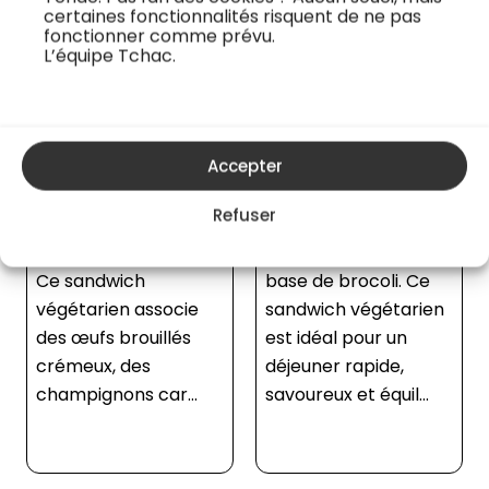
brocoli
certaines fonctionnalités risquent de ne pas
Découvrez le
fonctionner comme prévu.
Découvrez la recette
sandwich au beignet
L’équipe Tchac.
Focaccia et
de légumes de Chloé
guacamole au brocoli
Charles, une recette
de Chloé Charles, une
savoureuse et
Accepter
alliance parfaite
équilibrée idéale pour
entre la focaccia
un déjeuner rapide ou
Refuser
italienne et un
un encas gourmand.
guacamole original à
Ce sandwich associe
base de brocoli. Ce
des beignets
sandwich végétarien
croustillants de
est idéal pour un
légumes variés,
déjeuner rapide,
comme des carottes
savoureux et équil...
et d...