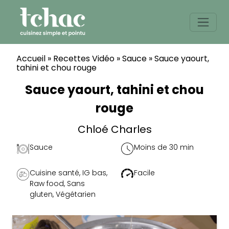
Skip
to
content
Accueil
»
Recettes Vidéo
»
Sauce
»
Sauce yaourt,
tahini et chou rouge
Sauce yaourt, tahini et chou
rouge
Chloé Charles
Sauce
Moins de 30 min
Cuisine santé
,
IG bas
,
Facile
Raw food
,
Sans
gluten
,
Végétarien