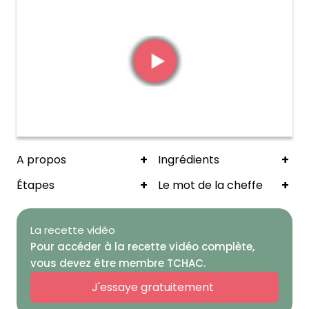
+
+
A propos
Ingrédients
+
+
Étapes
Le mot de la cheffe
La recette vidéo
Pour accéder à la recette vidéo complète,
vous devez être membre TCHAC.
J'essaye gratuitement