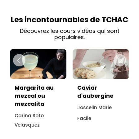
Les incontournables de TCHAC
Découvrez les cours vidéos qui sont
populaires.
u
Caviar
Vitello tonnato
d'aubergine
sans viande :
recette
Josselin Marie
italienne à
Facile
l'aubergine
Sonia Ezgulian