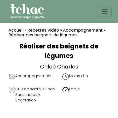
Skip
to
content
Accueil
»
Recettes Vidéo
»
Accompagnement
»
Réaliser des beignets de légumes
Réaliser des beignets de
légumes
Chloé Charles
Accompagnement
Moins d'1h
Cuisine santé
,
IG bas
,
Facile
Sans lactose
,
Végétarien