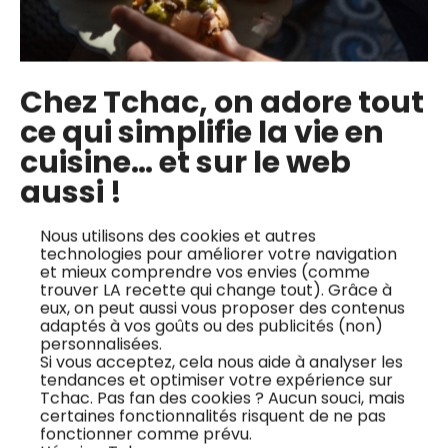
Chez Tchac, on adore tout
ce qui simplifie la vie en
cuisine… et sur le web
aussi !
Nous utilisons des cookies et autres
technologies pour améliorer votre navigation
et mieux comprendre vos envies (comme
trouver LA recette qui change tout). Grâce à
f,
Sandwich focaccia
Sandwich au beigne
eux, on peut aussi vous proposer des contenus
adaptés à vos goûts ou des publicités (non)
et guacamole de
de légume
personnalisées.
brocoli
Si vous acceptez, cela nous aide à analyser les
Découvrez le
tendances et optimiser votre expérience sur
Tchac. Pas fan des cookies ? Aucun souci, mais
ette
Découvrez la recette
sandwich au beignet
certaines fonctionnalités risquent de ne pas
euf
Focaccia et
de légumes de Chloé
fonctionner comme prévu.