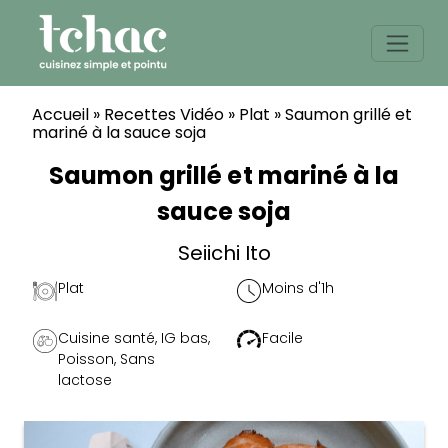
Skip
to
content
Accueil
»
Recettes Vidéo
»
Plat
»
Saumon grillé et
mariné à la sauce soja
Saumon grillé et mariné à la
sauce soja
Seiichi Ito
Plat
Moins d'1h
Cuisine santé
,
IG bas
,
Facile
Poisson
,
Sans
lactose