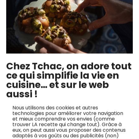
✅ Marinade japonaise : Apprenez à préparer une
marinade japonaise classique avec des ingrédients
traditionnels comme la sauce soja, le saké et le mirin,
pour infuser des saveurs profondes dans vos plats.
✅ Technique de caramélisation : Maîtrisez l’art de la
Chez Tchac, on adore tout
caramélisation au four, pour obtenir un saumon à la
ce qui simplifie la vie en
fois tendre et croustillant.
cuisine… et sur le web
✅ Manipulation du saumon : Développez vos
aussi !
compétences en découpe du saumon pour une
Nous utilisons des cookies et autres
cuisson uniforme et un temps de marinade optimal.
technologies pour améliorer votre navigation
✅ Utilisation du dashi : Découvrez comment utiliser le
et mieux comprendre vos envies (comme
trouver LA recette qui change tout). Grâce à
bouillon dashi pour ajouter une couche supplémentaire
eux, on peut aussi vous proposer des contenus
adaptés à vos goûts ou des publicités (non)
de saveurs umami à vos plats japonais.