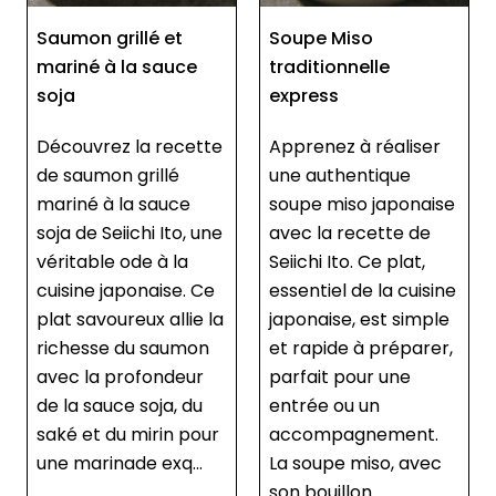
Soupe Miso
Aubergine grillée à la
traditionnelle
sauce miso (Nasu
express
Dengaku)
Apprenez à réaliser
Découvrez la recette
une authentique
japonaise
soupe miso japonaise
traditionnelle du Nasu
avec la recette de
Dengaku, proposée
Seiichi Ito. Ce plat,
par le chef Seiichi Ito.
essentiel de la cuisine
Cette aubergine
japonaise, est simple
grillée à la sauce miso
et rapide à préparer,
allie des saveurs
parfait pour une
umami intenses à une
entrée ou un
texture fondante,
accompagnement.
grâce à une double
La soupe miso, avec
cuisson à la poêle et
son bouillon ...
au fou...