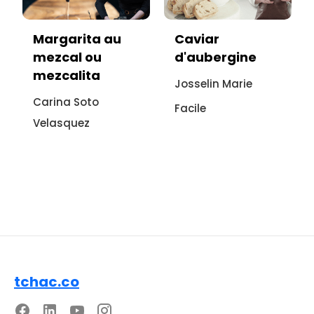
Caviar
Vitello tonnato
d'aubergine
sans viande :
recette
Josselin Marie
italienne à
Facile
l'aubergine
Sonia Ezgulian
Facile
tchac.co