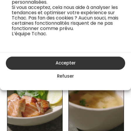
personnalisées.
Si vous acceptez, cela nous aide à analyser les
Je regarde la recette vidéo
tendances et optimiser votre expérience sur
Tchac. Pas fan des cookies ? Aucun souci, mais
certaines fonctionnalités risquent de ne pas
fonctionner comme prévu.
L’équipe Tchac.
Les cours en ligne du chef
Accepter
Refuser