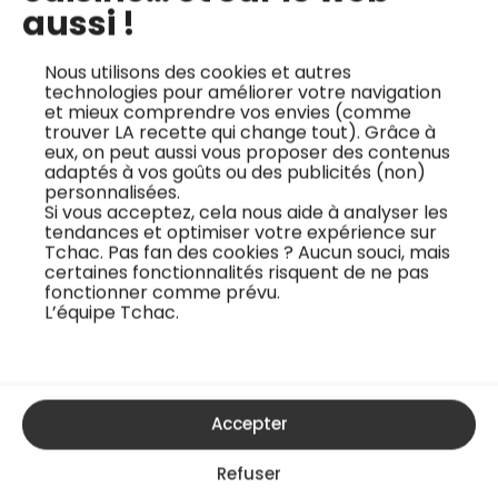
aussi !
Seiichi Ito. Ce plat,
de bouillon Dashi, par
essentiel de la cuisine
Seiichi Ito. Ce bouillon,
Nous utilisons des cookies et autres
japonaise, est simple
un pilier de la cuisine
technologies pour améliorer votre navigation
et mieux comprendre vos envies (comme
et rapide à préparer,
japonaise, est simple
trouver LA recette qui change tout). Grâce à
parfait pour une
à préparer et
eux, on peut aussi vous proposer des contenus
entrée ou un
constitue la base de
adaptés à vos goûts ou des publicités (non)
personnalisées.
accompagnement.
nombreuses
Si vous acceptez, cela nous aide à analyser les
La soupe miso, avec
recettes, apportant
tendances et optimiser votre expérience sur
Tchac. Pas fan des cookies ? Aucun souci, mais
son bouillon ...
une profondeur ...
certaines fonctionnalités risquent de ne pas
fonctionner comme prévu.
L’équipe Tchac.
Accédez à tous les cours
Accepter
Pour voir cette recette ainsi que toutes les
autres, choisissez une formule
Refuser
d’abonnement.