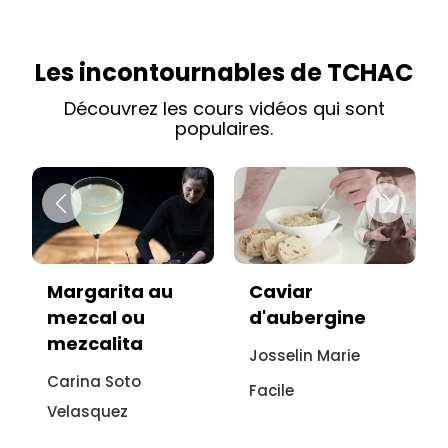
Les incontournables de TCHAC
Découvrez les cours vidéos qui sont
populaires.
Caviar
Vitello tonnato
d'aubergine
sans viande :
recette
Josselin Marie
italienne à
Facile
l'aubergine
Sonia Ezgulian