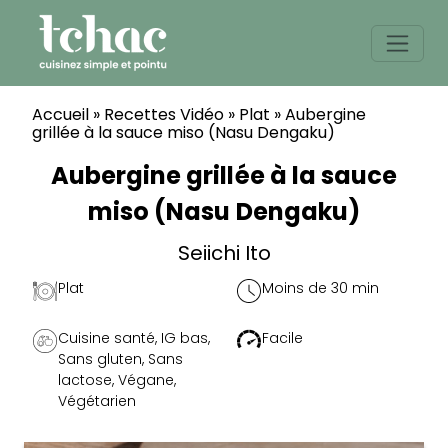
Skip
to
content
Accueil
»
Recettes Vidéo
»
Plat
»
Aubergine
grillée à la sauce miso (Nasu Dengaku)
Aubergine grillée à la sauce
miso (Nasu Dengaku)
Seiichi Ito
Plat
Moins de 30 min
Cuisine santé
,
IG bas
,
Facile
Sans gluten
,
Sans
lactose
,
Végane
,
Végétarien