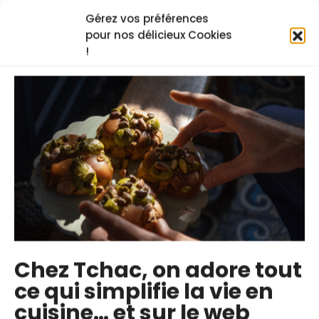
Gérez vos préférences
pour nos délicieux Cookies
!
Soupe Miso
Dashi, le bouillon de
traditionnelle
base de la cuisine
express
japonaise
Apprenez à réaliser
Plongez dans
Chez Tchac, on adore tout
une authentique
l’essence de la
ce qui simplifie la vie en
soupe miso japonaise
cuisine japonaise
cuisine… et sur le web
avec la recette de
avec cette recette