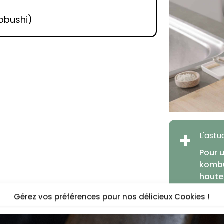
obushi)
+
L'ast
Pour 
kombu
haute 
savou
Gérez vos préférences pour nos délicieux Cookies !