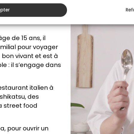
 plat une histoire à
pter
Ref
âge de 15 ans, il
familial pour voyager
n bon vivant et est à
le : il s’engage dans
staurant italien à
ushikatsu, des
a street food
a, pour ouvrir un