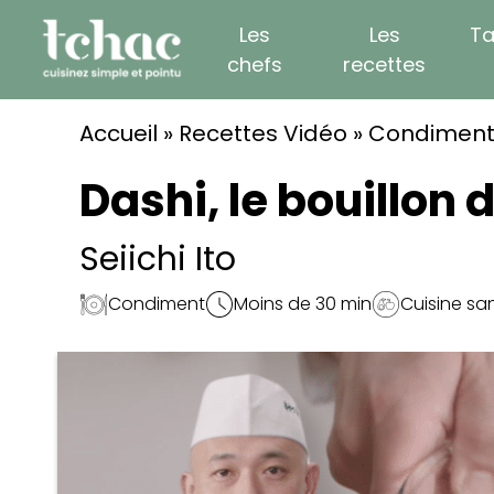
Skip
Les
Les
Ta
to
chefs
recettes
content
Accueil
»
Recettes Vidéo
»
Condimen
Dashi, le bouillon 
Seiichi Ito
Condiment
Moins de 30 min
Cuisine sa