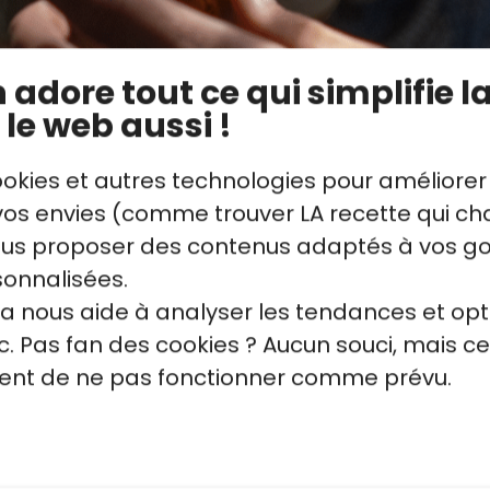
adore tout ce qui simplifie la
 le web aussi !
ookies et autres technologies pour améliorer
laissez pas les algues
Comment réutiliser les alg
s envies (comme trouver LA recette qui cha
ier bouillon, coupez le feu
le Dashi, ne jetez pas le k
vous proposer des contenus adaptés à vos g
utilisés une seconde fois p
sonnalisées.
niban dashi, ou pour d'autr
la nous aide à analyser les tendances et opt
. Pas fan des cookies ? Aucun souci, mais ce
quent de ne pas fonctionner comme prévu.