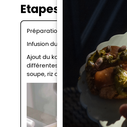
Etapes
Préparation des ingrédients : Coupe
Infusion du kombu : Chauffez l’eau 
Ajout du katsuobushi : Ajoutez les c
différentes utilisaition du bouillon 
soupe, riz ou encore marinade.