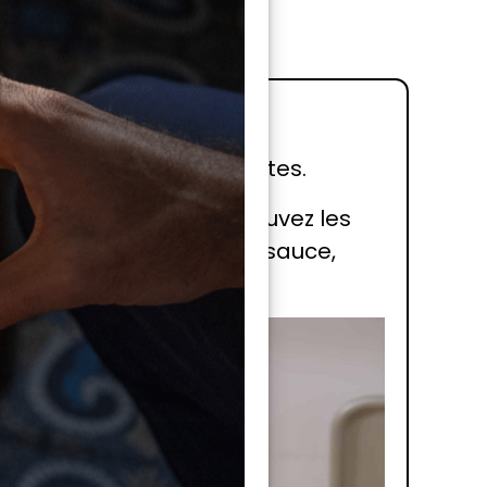
l’eau froide.
ors du feu pendant 5 minutes.
inute, puis filtrez. Retrouvez les
idéo du chef Seiichi Ito : sauce,