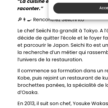
“La cuisine est un voyage, et chaque
raconter.”
Acce
🔎👨‍🍳 Rencontrez Seiichi Ito
Le chef Seiichi Ito grandit à Tokyo. A l’
décide de quitter l’école et le foyer 
et parcourir le Japon. Seichi Ito est u
la recherche d’un métier qui rassemb
l’univers de la restauration.
Il commence sa formation dans un re
Kobe, puis rejoint un restaurant de k
brochettes panées, la spécialité de l
d’Osaka.
En 2013, il suit son chef, Yosuke Wakas