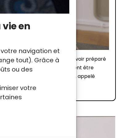
 vie en
 votre navigation et
ue kombu et la bonite ? Après avoir préparé
nge tout). Grâce à
ombu et les katsuobushi. Ils peuvent être
oûts ou des
our préparer un Dashi plus léger, appelé
es recettes.
imiser votre
rtaines