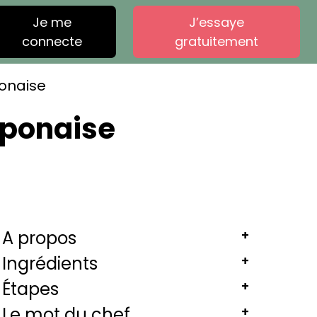
Je me
J’essaye
connecte
gratuitement
ponaise
japonaise
A propos
+
Ingrédients
+
Étapes
+
Le mot du chef
+