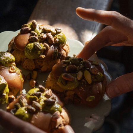
z les algues kombu en deux et ajoutez-les à 
jusqu’à frémissement, puis laissez infuser h
opeaux de bonite séchée, laissez infuser une m
dashi dans la cuisine japonaise avec le cours v