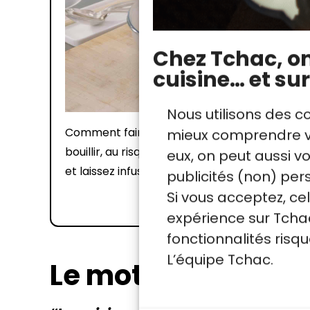
Chez Tchac, on 
cuisine… et sur
Nous utilisons des c
Comment faire infuser les algues kombu ? Ne 
mieux comprendre vo
bouillir, au risque d'altérer leur goût. Au prem
eux, on peut aussi 
et laissez infuser.
publicités (non) per
Si vous acceptez, ce
expérience sur Tchac
fonctionnalités ris
L’équipe Tchac.
Le mot du chef