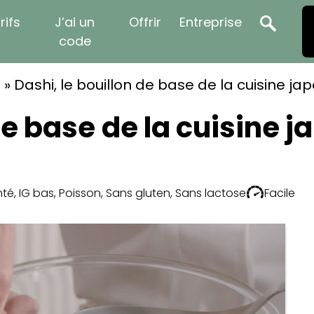
rifs
J’ai un
Offrir
Entreprise
code
t
»
Dashi, le bouillon de base de la cuisine ja
de base de la cuisine 
nté
,
IG bas
,
Poisson
,
Sans gluten
,
Sans lactose
Facile