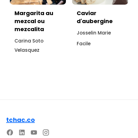
Caviar
Vitello tonnato
d'aubergine
sans viande :
recette
Josselin Marie
italienne à
Facile
l'aubergine
Sonia Ezgulian
Facile
tchac.co