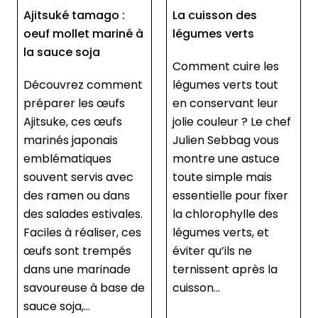
La cuisson des
Pickles de rhubarbe
légumes verts
Découvrez comment
Comment cuire les
réaliser rapidement
légumes verts tout
des pickles de
en conservant leur
rhubarbe. Ces pickles
jolie couleur ? Le chef
apportent une
Julien Sebbag vous
touche acidulée dans
montre une astuce
vos salades, dips,
toute simple mais
fromages blancs, ou
essentielle pour fixer
autres desserts. Le
la chlorophylle des
chef Julien Sebbag
légumes verts, et
les utilise par
éviter qu’ils ne
exemple pour
ternissent après la
dresser un labneh,
cuisson...
une prépar...