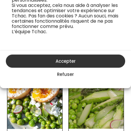
personnalisées.
Si vous acceptez, cela nous aide à analyser les
Je regarde la recette vidéo
tendances et optimiser votre expérience sur
Tchac. Pas fan des cookies ? Aucun souci, mais
certaines fonctionnalités risquent de ne pas
fonctionner comme prévu.
L’équipe Tchac.
Les cours en ligne du chef
Accepter
Refuser