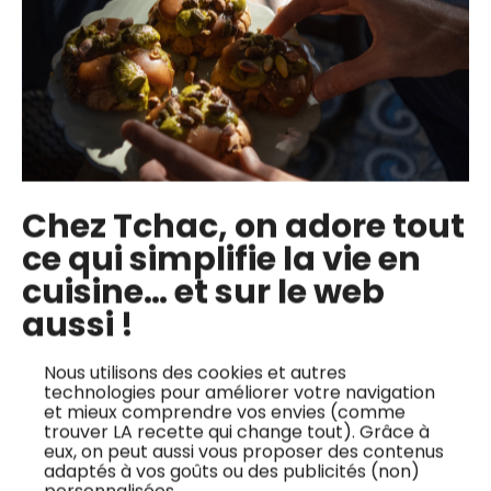
✅ Maîtrisez l’art du blanchiment pour conserver la
couleur vive et la texture tendre des légumes.
✅ Apprenez à ajuster la texture d’un pesto selon vos
Chez Tchac, on adore tout
goûts en jouant avec la quantité d’huile d’olive et
ce qui simplifie la vie en
d’eau glacée.
cuisine… et sur le web
✅ Découvrez comment substituer les ingrédients
aussi !
traditionnels par d’autres options pour personnaliser
votre pesto.
Nous utilisons des cookies et autres
technologies pour améliorer votre navigation
✅ Acquérez des compétences en conservation, en
et mieux comprendre vos envies (comme
trouver LA recette qui change tout). Grâce à
apprenant à garder votre pesto frais jusqu’à 5 jours au
eux, on peut aussi vous proposer des contenus
réfrigérateur.
adaptés à vos goûts ou des publicités (non)