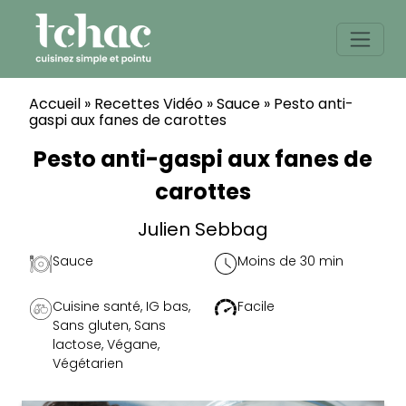
Skip
to
content
Accueil
»
Recettes Vidéo
»
Sauce
»
Pesto anti-
gaspi aux fanes de carottes
Pesto anti-gaspi aux fanes de
carottes
Julien Sebbag
Sauce
Moins de 30 min
Cuisine santé
,
IG bas
,
Facile
Sans gluten
,
Sans
lactose
,
Végane
,
Végétarien