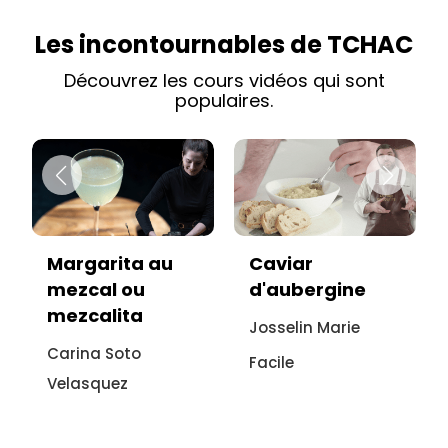
Les incontournables de TCHAC
Découvrez les cours vidéos qui sont
populaires.
Caviar
Vitello tonnato
d'aubergine
sans viande :
recette
Josselin Marie
italienne à
Facile
l'aubergine
Sonia Ezgulian
Facile