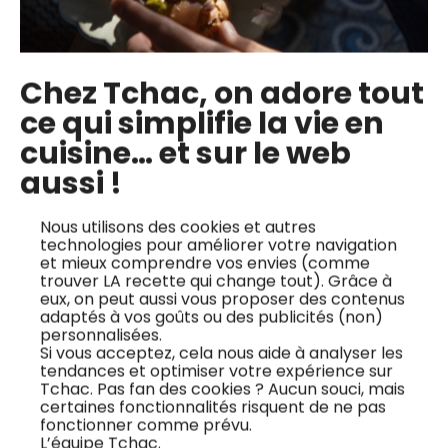
Chez Tchac, on adore tout
✅ Importance de l’évaporation du chlore
ce qui simplifie la vie en
✅ Contrôle de la fermentation pour obtenir le goût et
cuisine… et sur le web
la texture souhaités.
aussi !
✅ Servir le porridge fermenté en version sucrée ou
salée, selon vos préférences.
Nous utilisons des cookies et autres
✅ Perpétuation du Ferment
technologies pour améliorer votre navigation
et mieux comprendre vos envies (comme
trouver LA recette qui change tout). Grâce à
Je regarde la recette vidéo
eux, on peut aussi vous proposer des contenus
adaptés à vos goûts ou des publicités (non)
personnalisées.
Si vous acceptez, cela nous aide à analyser les
tendances et optimiser votre expérience sur
Tchac. Pas fan des cookies ? Aucun souci, mais
certaines fonctionnalités risquent de ne pas
Les cours en ligne du chef
fonctionner comme prévu.
L’équipe Tchac.