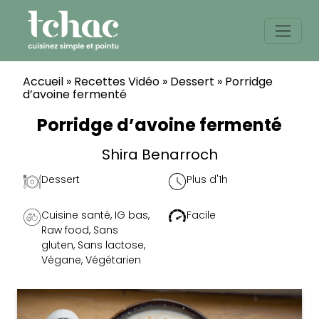
Skip
to
content
Accueil
»
Recettes Vidéo
»
Dessert
»
Porridge
d’avoine fermenté
Porridge d’avoine fermenté
Shira Benarroch
Dessert
Plus d'1h
Cuisine santé
,
IG bas
,
Facile
Raw food
,
Sans
gluten
,
Sans lactose
,
Végane
,
Végétarien