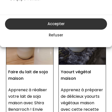
Accepter
Refuser
Yaourt végétal
Cream cheese
maison
végétal (fromage à
tartiner végane)
Apprenez à préparer
de délicieux yaourts
Découvrez comment
végétaux maison
préparer un cream
avec cette recette
cheese végétal