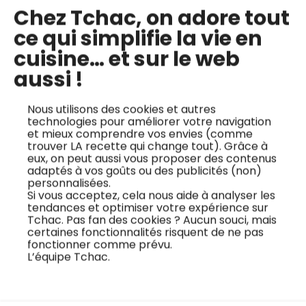
Formule passion
Chez Tchac, on adore tout
4€
ce qui simplifie la vie en
par mois
cuisine… et sur le web
aussi !
Essai de 14 jours offert
. Sans pré-
paiement
Nous utilisons des cookies et autres
technologies pour améliorer votre navigation
Accès illimité à +500 cours vidéos
et mieux comprendre vos envies (comme
trouver LA recette qui change tout). Grâce à
Téléchargement des fiches
eux, on peut aussi vous proposer des contenus
adaptés à vos goûts ou des publicités (non)
techniques
personnalisées.
Si vous acceptez, cela nous aide à analyser les
+130 nouveaux cours par an
tendances et optimiser votre expérience sur
Tchac. Pas fan des cookies ? Aucun souci, mais
Engagement 12 mois
certaines fonctionnalités risquent de ne pas
fonctionner comme prévu.
1 prélèvement annuel de
120€
48€
L’équipe Tchac.
J'essaye gratuitement