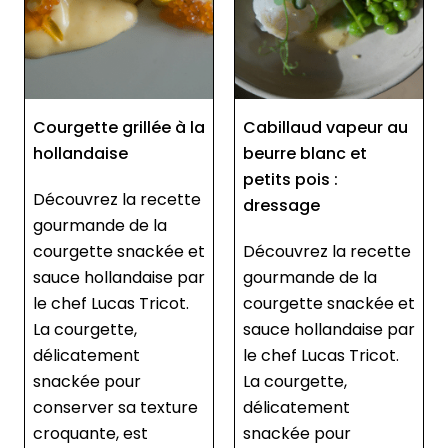
grillée à la
Cabillaud vapeur au
Petits pois lu
se
beurre blanc et
huile de vert
petits pois :
poireau (ant
 la recette
dressage
e de la
Le chef Lucas
 snackée et
Découvrez la recette
vous partage
landaise par
gourmande de la
astuce rapide
cas Tricot.
courgette snackée et
antigaspi pou
tte,
sauce hollandaise par
cuisiner des p
ment
le chef Lucas Tricot.
pois. Il réalis
pour
La courgette,
huile aux vert
 sa texture
délicatement
poireau pour 
, est
snackée pour
les petits poi