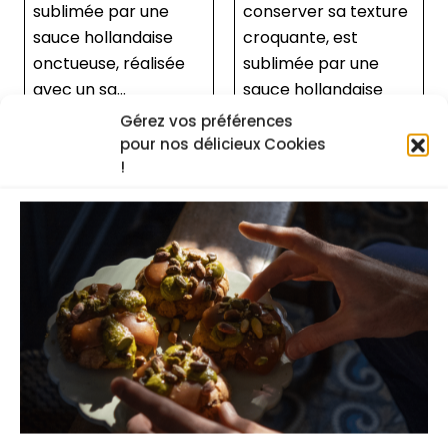
par une
conserver sa texture
une touche d
landaise
croquante, est
de citron vert.
, réalisée
sublimée par une
ces petits poi
...
sauce hollandaise
à l&#...
onctueuse, réalisée
Gérez vos préférences
avec un sa...
pour nos délicieux Cookies
!
Accédez à tous les cours
Pour voir cette recette ainsi que toutes les
autres, choisissez une formule
d’abonnement.
la plus populaire