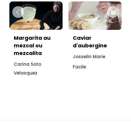
rita au
Caviar
Vitello ton
l ou
d'aubergine
sans viand
lita
recette
Josselin Marie
italienne à
Soto
Facile
l'aubergin
uez
Sonia Ezguli
Facile