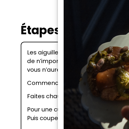
Étapes
Les aiguillettes sont la partie la 
de n’importe quelle volaille (poule
vous n’aurez pas besoin d’ajouter 
Commencez par assaisonner vos aigu
Faites chauffer une poêle avec un fi
Pour une cuisson à l’unilatérale, lai
Puis coupez le feu en laissant les a