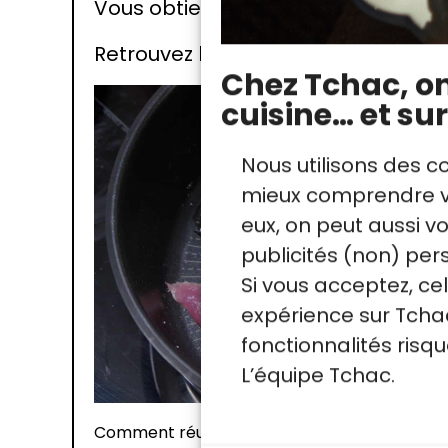
Vous obtiendrez ainsi une face dor
Retrouvez la recette intégrale du c
Chez Tchac, on 
cuisine… et sur
Nous utilisons des c
mieux comprendre vo
eux, on peut aussi 
publicités (non) per
Si vous acceptez, ce
expérience sur Tchac
fonctionnalités ris
L’équipe Tchac.
Comment réussir la cuisson à l'unilatérale ?