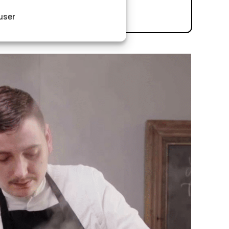
e.
user