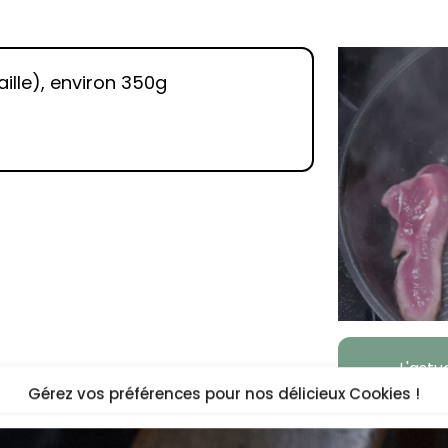
aille), environ 350g
+
L'ast
Gérez vos préférences pour nos délicieux Cookies !
Pour l
puiss