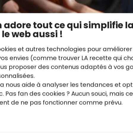
ée et une autre rosée.
anard sauce meurette et tatin d’oignon dans 
adore tout ce qui simplifie la
 le web aussi !
ookies et autres technologies pour améliorer
s envies (comme trouver LA recette qui cha
vous proposer des contenus adaptés à vos g
sonnalisées.
la nous aide à analyser les tendances et opt
. Pas fan des cookies ? Aucun souci, mais ce
quent de ne pas fonctionner comme prévu.
 Déposez le canard sur une
Comment préparer le canar