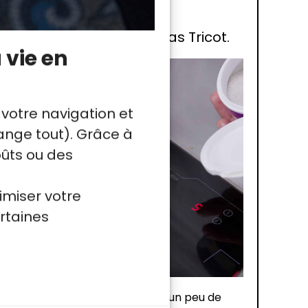
le cours en ligne de Lucas Tricot.
 vie en
 votre navigation et
nge tout). Grâce à
oûts ou des
imiser votre
rtaines
d avant la cuisson ? Déposez un peu de