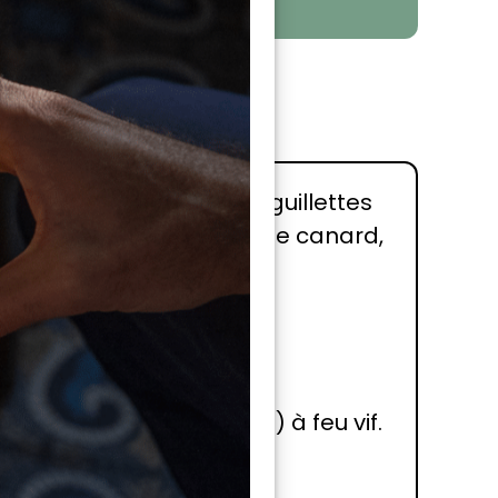
 de faire brûler le canard.
ette recette avec des aiguillettes
recette avec des magrets de canard,
déposez les aiguillettes.
aille de vos aiguillettes) à feu vif.
continue à se diffuser.