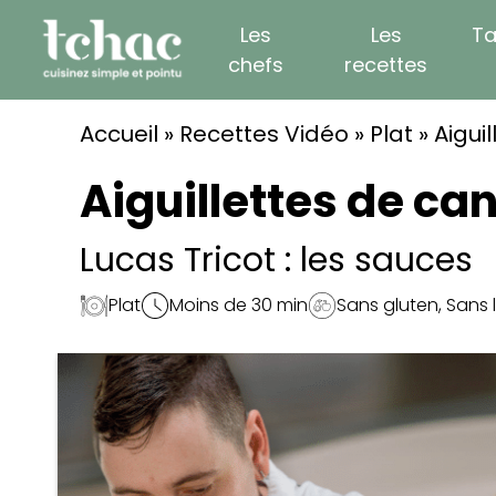
Skip
Les
Les
Ta
to
chefs
recettes
content
Accueil
»
Recettes Vidéo
»
Plat
»
Aigui
Aiguillettes de can
Lucas Tricot : les sauces
Plat
Moins de 30 min
Sans gluten
,
Sans 