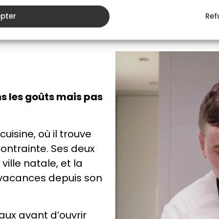
fleur de sel sur chaque fac
pter
Ref
s les goûts mais pas
cuisine, où il trouve
contrainte. Ses deux
ville natale, et la
s vacances depuis son
aux avant d’ouvrir