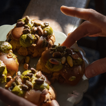
éviter
moins grasse du canard. Vous pouvez réaliser c
t, dinde, poularde…). Si vous réalisez cette 
de matière grasse à la cuisson.
illettes avec un peu de fleur de sel.
let d’huile. Lorsque la poêle est bien chaude 
ssez cuire environ 3 minutes (en fonction de la t
iguillettes dans la poêle pour que la chaleur 