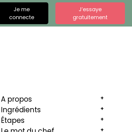
Je me
J’essaye
connecte
gratuitement
A propos
+
Ingrédients
+
Étapes
+
Le mot du chef
+