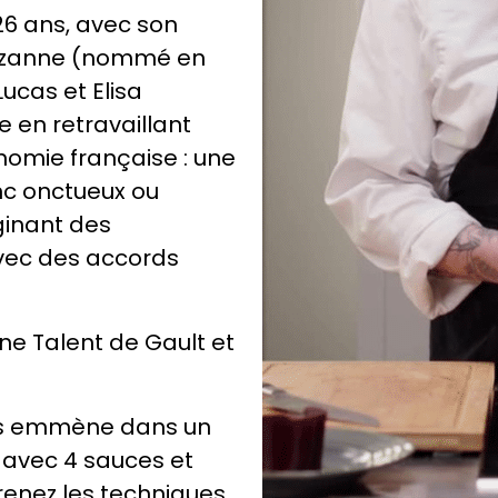
26 ans, avec son
Suzanne (nommé en
ucas et Elisa
 en retravaillant
nomie française : une
nc onctueux ou
ginant des
vec des accords
une Talent de Gault et
ous emmène dans un
e avec 4 sauces et
renez les techniques