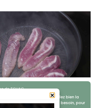
uce de TCHAC
a cuisson à l'unilatérale, surveillez bien la
ance de votre feu et adaptez si besoin, pour