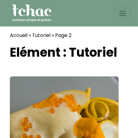
Skip
to
content
Accueil
»
Tutoriel
»
Page 2
Elément :
Tutoriel