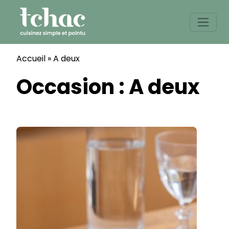
Skip
to
content
Accueil
»
A deux
Occasion :
A deux