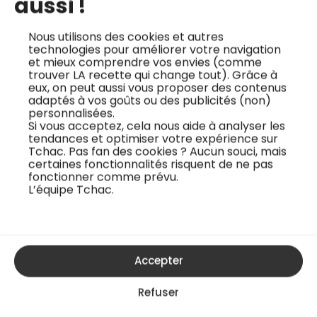
aussi !
Recette Oeuf à la poêle : Astuces de
Nous utilisons des cookies et autres
Cuisson Faciles
technologies pour améliorer votre navigation
Jean-François Bury
et mieux comprendre vos envies (comme
trouver LA recette qui change tout). Grâce à
Facile
eux, on peut aussi vous proposer des contenus
adaptés à vos goûts ou des publicités (non)
personnalisées.
Si vous acceptez, cela nous aide à analyser les
tendances et optimiser votre expérience sur
Tchac. Pas fan des cookies ? Aucun souci, mais
certaines fonctionnalités risquent de ne pas
fonctionner comme prévu.
L’équipe Tchac.
Accepter
Refuser