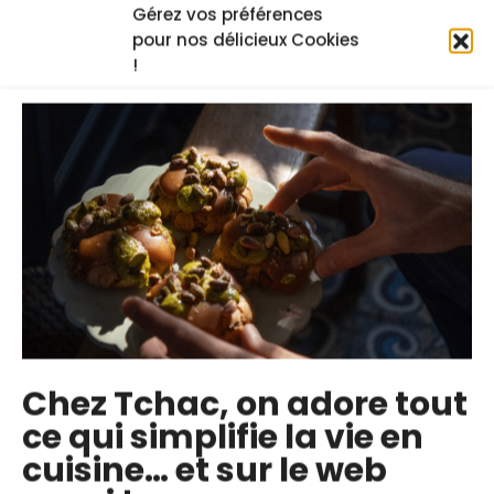
Gérez vos préférences
poireau (anti-gaspi)
pour nos délicieux Cookies
Lucas Tricot : les sauces
!
Facile
Chez Tchac, on adore tout
ce qui simplifie la vie en
cuisine… et sur le web