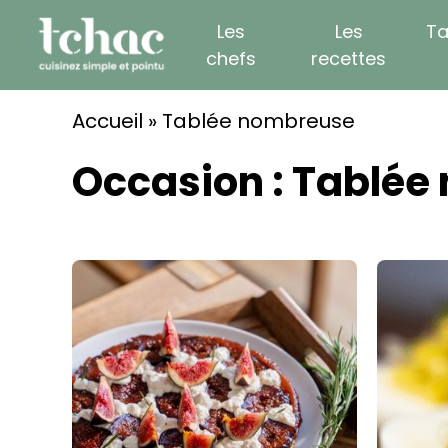
Skip
Les
Les
Ta
to
chefs
recettes
content
Accueil
»
Tablée nombreuse
Occasion :
Tablée