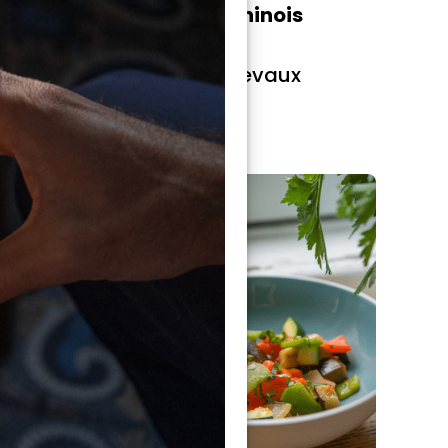
 la
Le gratin dauphinois
traditionnel
Stéphane Froidevaux
Facile