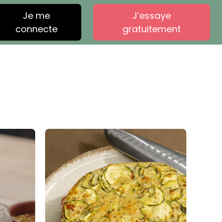
Je me
J’essaye
connecte
gratuitement