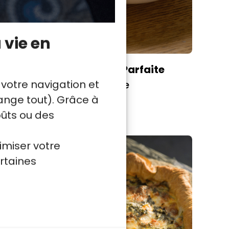
 vie en
aison
La Ratatouille Parfaite
 votre navigation et
Arthur Le Caisne
nge tout). Grâce à
Facile
oûts ou des
imiser votre
rtaines