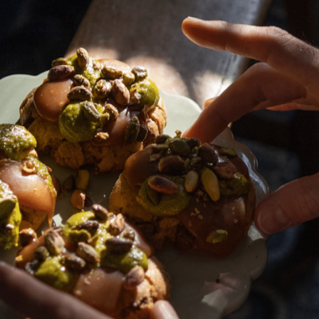
cheese végétal
Gratin de poireaux à
ge à tartiner
marjolaine
e)
Stéphane Froidevaux
Benarroch
Facile