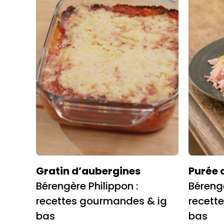
Gratin d’aubergines
Purée 
Bérengère Philippon :
Bérengè
recettes gourmandes & ig
recett
bas
bas