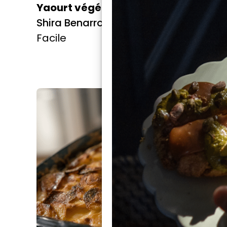
Yaourt végétal maison
Cream 
Shira Benarroch
(froma
Facile
végan
Shira 
Facile