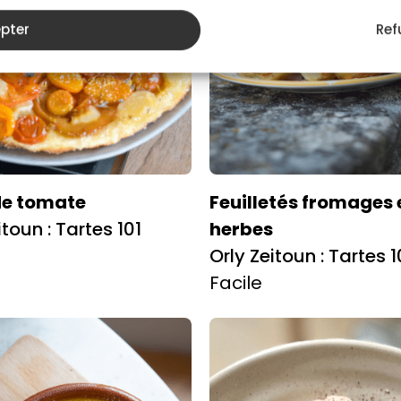
pter
Ref
de tomate
Feuilletés fromages 
itoun : Tartes 101
herbes
Orly Zeitoun : Tartes 1
Facile