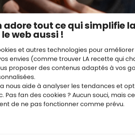
adore tout ce qui simplifie la
 le web aussi !
son du Poulet rôti
Sauce bolognaise m
ookies et autres technologies pour améliorer
Le Caisne
Arthur Le Caisne
s envies (comme trouver LA recette qui cha
Intermédiaire
vous proposer des contenus adaptés à vos g
sonnalisées.
la nous aide à analyser les tendances et opt
. Pas fan des cookies ? Aucun souci, mais ce
quent de ne pas fonctionner comme prévu.