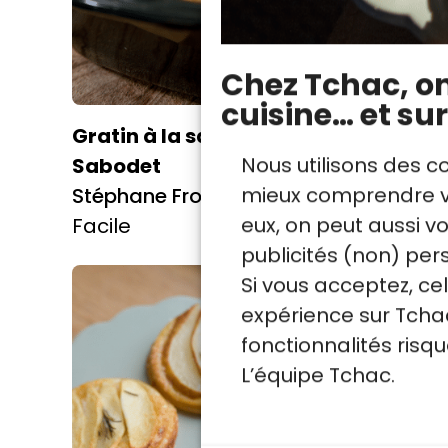
Chez Tchac, on 
cuisine… et sur
Gratin à la saucisse
La cuis
Nous utilisons des c
Sabodet
Arthur 
mieux comprendre vo
Stéphane Froidevaux
Facile
eux, on peut aussi 
Facile
publicités (non) per
Si vous acceptez, ce
expérience sur Tchac
fonctionnalités ris
L’équipe Tchac.