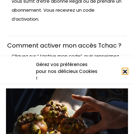
vous suffit d’être abonné Régal ou de prendre un
abonnement. Vous recevrez un code
d’activation.
Comment activer mon accès Tchac ?
Cliquez sur “J’active mon code”, puis renseignez
Gérez vos préférences
le code communiqué par Régal. Complétez les
pour nos délicieux Cookies
informations de votre profil. Pas besoin de CB, le
!
code s’activera dès la création de votre compte.
A quoi me donne droit l'abonnement
Régal ?
En activant l’abonnement Régal, vous recevrez 6