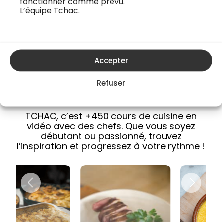
fonctionner comme prévu.
retrouvez pas ce code.
L’équipe Tchac.
🍳 Découvrez TCHAC, la 1ère
Accepter
plateforme de streaming
Refuser
dédiée à la cuisine !
TCHAC, c’est +450 cours de cuisine en
vidéo avec des chefs. Que vous soyez
débutant ou passionné, trouvez
l’inspiration et progressez à votre rythme !