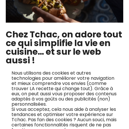
numéros par an, et accéderez à leur format
numérique, disponible sur n’importe quel appareil
! Vous gagnez également 3 mois d’accès offert
à nos +450 cours vidéos, pour apprendre pas à
Chez Tchac, on adore tout
pas auprès de grands chefs.
ce qui simplifie la vie en
cuisine… et sur le web
aussi !
Je suis abonné à Régal, quand vais-je
recevoir mon code d'accès à Tchac ?
Nous utilisons des cookies et autres
technologies pour améliorer votre navigation
Si vous êtes déjà abonné à Régal, vous avez reçu
et mieux comprendre vos envies (comme
un code à activer par mail le XXX. Si vous avez
trouver LA recette qui change tout). Grâce à
eux, on peut aussi vous proposer des contenus
pris un abonnement après cette date, vous avez
adaptés à vos goûts ou des publicités (non)
personnalisées.
reçu le code d’activation dans le mail de
Si vous acceptez, cela nous aide à analyser les
confirmation de votre abonnement. N’hésitez
tendances et optimiser votre expérience sur
Tchac. Pas fan des cookies ? Aucun souci, mais
pas à envoyer un mail a xxx@xxx si vous ne
certaines fonctionnalités risquent de ne pas